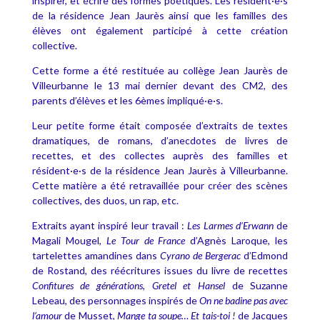
inspirer, et écrire des formes poétiques. Les résident·e·s
de la résidence Jean Jaurès ainsi que les familles des
élèves ont également participé à cette création
collective.
Cette forme a été restituée au collège Jean Jaurès de
Villeurbanne le 13 mai dernier devant des CM2, des
parents d’élèves et les 6èmes impliqué·e·s.
Leur petite forme était composée d’extraits de textes
dramatiques, de romans, d’anecdotes de livres de
recettes, et des collectes auprès des familles et
résident·e·s de la résidence Jean Jaurès à Villeurbanne.
Cette matière a été retravaillée pour créer des scènes
collectives, des duos, un rap, etc.
Extraits ayant inspiré leur travail :
Les Larmes d’Erwann
de
Magali Mougel,
Le Tour de France
d’Agnès Laroque, les
tartelettes amandines dans
Cyrano de Bergerac
d’Edmond
de Rostand, des réécritures issues du livre de recettes
Confitures de générations
,
Gretel et Hansel
de Suzanne
Lebeau, des personnages inspirés de
On ne badine pas avec
l’amour
de Musset,
Mange ta soupe… Et tais-toi !
de Jacques