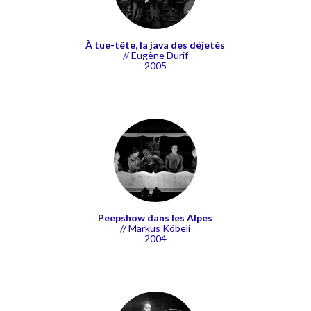
À tue-tête, la java des déjetés
// Eugène Durif
2005
Peepshow dans les Alpes
// Markus Köbeli
2004