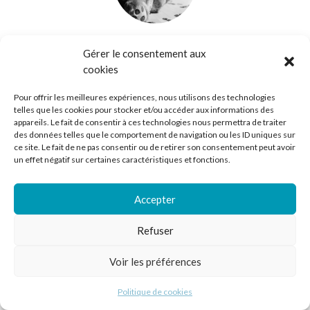
Franz ou les changements profonds
// Jean-Yves Picq
Gérer le consentement aux
1996
cookies
Pour offrir les meilleures expériences, nous utilisons des technologies
telles que les cookies pour stocker et/ou accéder aux informations des
appareils. Le fait de consentir à ces technologies nous permettra de traiter
des données telles que le comportement de navigation ou les ID uniques sur
ce site. Le fait de ne pas consentir ou de retirer son consentement peut avoir
un effet négatif sur certaines caractéristiques et fonctions.
Accepter
Les sincères
// Marivaux
1995
Refuser
Voir les préférences
Politique de cookies