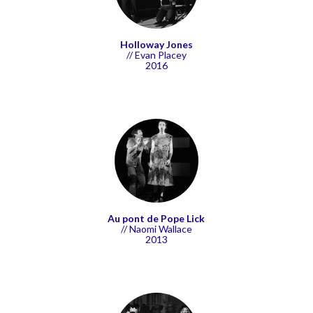
Holloway Jones
// Evan Placey
2016
Au pont de Pope L
ick
// Naomi Wallace
2013