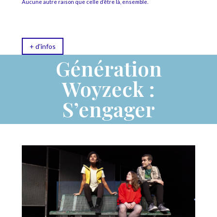
Aucune autre raison que celle d’être là, ensemble.
+ d'infos
Génération
Woyzeck :
S’engager