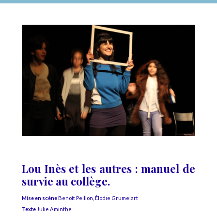
Lou Inès et les autres : manuel de
survie au collège.
Mise en scène
Benoît Peillon, Élodie Grumelart
Texte
Julie Aminthe