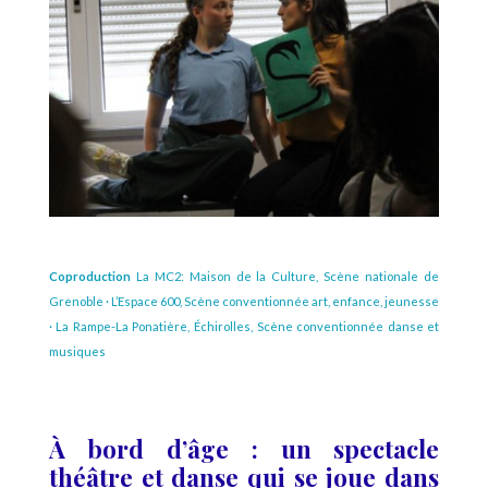
Coproduction
La MC2: Maison de la Culture, Scène nationale de
Grenoble · L’Espace 600, Scène conventionnée art, enfance, jeunesse
· La Rampe-La Ponatière, Échirolles, Scène conventionnée danse et
musiques
À bord d’âge : un spectacle
théâtre et danse qui se joue dans