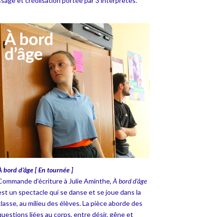
ssage et créolisation portée par 3 interprètes.
À bord d’âge [ En tournée ]
Commande d’écriture à Julie Aminthe,
À bord d’âge
est un spectacle qui se danse et se joue dans la
classe, au milieu des élèves. La pièce aborde des
questions liées au corps, entre désir, gêne et