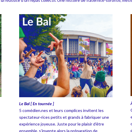
a réussite d’un repas collectif. Une histoire de fraternité-sororité, méti
Le Bal [ En tournée ]
5 comédien.nes et leurs complices invitent les
spectateur·rices petits et grands à fabriquer une
expérience joyeuse. Juste pour le plaisir d’être
ensemble, s’invente alors la préparation de