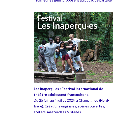
Trois jeunes gens proposent au public de partager l
Les Inaperçu.es : Festival international de
théâtre adolescent francophone
Du 25 juin au 4 juillet 202§, à Chamagnieu (Nord-
Isère). Créations originales, scènes ouvertes,
ateliers, masterclass & stages.