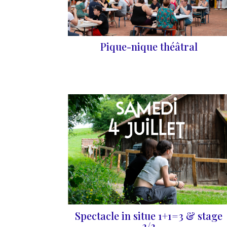
Pique-nique théâtral
Spectacle in situe 1+1=3 & stage
3/3