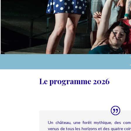
Le programme 2026
Un château, une forêt mythique, des com
venus de tous les horizons et des quatre coin