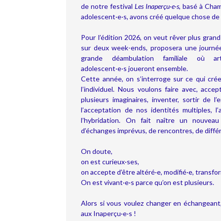
de notre festival
Les Inaperçu·e·s
, basé à Cham
adolescent·e·s, avons créé quelque chose de
Pour l’édition 2026, on veut rêver plus grand 
sur deux week-ends, proposera une journée
grande déambulation familiale où art
adolescent·e·s joueront ensemble.
Cette année, on s’interroge sur ce qui crée 
l’individuel. Nous voulons faire avec, accep
plusieurs imaginaires, inventer, sortir de l
l’acceptation de nos identités multiples, l’
l’hybridation. On fait naître un nouve
d’échanges imprévus, de rencontres, de diff
On doute,
on est curieux·ses,
on accepte d’être altéré·e, modifié·e, transfo
On est vivant·e·s parce qu’on est plusieurs.
Alors si vous voulez changer en échangeant,
aux Inaperçu·e·s !