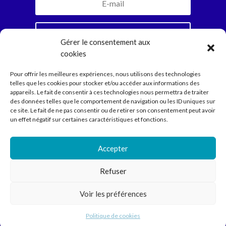
Je m'inscris
Gérer le consentement aux
cookies
En vous abonnant, vous recevrez la newsletter
Pour offrir les meilleures expériences, nous utilisons des technologies
mensuelle et jamais plus. Parole d’Ariadne.
telles que les cookies pour stocker et/ou accéder aux informations des
appareils. Le fait de consentir à ces technologies nous permettra de traiter
des données telles que le comportement de navigation ou les ID uniques sur
ce site. Le fait de ne pas consentir ou de retirer son consentement peut avoir
Compagnie
un effet négatif sur certaines caractéristiques et fonctions.
Spectacles
Ecritures
Médiation
Accepter
Agenda
Contact
Refuser
Voir les préférences
Compagnie Ariadne © 2022 // Direction Anne Courel • 66
rue Louis Becker – 69100 Villeurbanne •
contact@cie-
Politique de cookies
ariadne.org
• 04 78 93 94 61 – 06 87 56 90 13