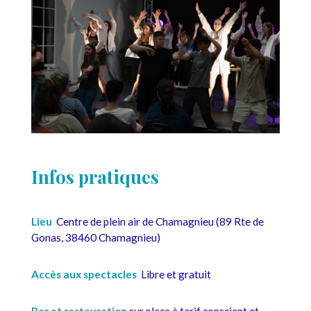
Infos pratiques
Lieu
Centre de plein air de Chamagnieu (89 Rte de
Gonas, 38460 Chamagnieu)
Accès aux spectacles
Libre et gratuit
Bar et restauration
sur place à tarif conscient et