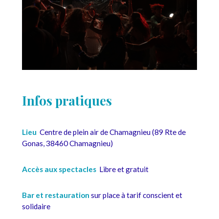
Infos pratiques
Lieu
Centre de plein air de Chamagnieu (89 Rte de
Gonas, 38460 Chamagnieu)
Accès aux spectacles
Libre et gratuit
Bar et restauration
sur place à tarif conscient et
solidaire