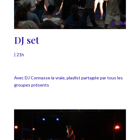
DJ set
| 21h
Avec DJ Connasse la vraie, playlist partagée par tous les
groupes présents