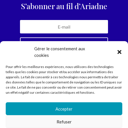
S’abonner au fil d’Ariadne
Je m'inscris
Gérer le consentement aux
cookies
En vous abonnant, vous recevrez la newsletter
Pour offrir les meilleures expériences, nous utilisons des technologies
mensuelle et jamais plus. Parole d’Ariadne.
telles que les cookies pour stocker et/ou accéder aux informations des
appareils. Le fait de consentir à ces technologies nous permettra de traiter
des données telles que le comportement de navigation ou les ID uniques sur
ce site. Le fait de ne pas consentir ou de retirer son consentement peut avoir
Compagnie
un effet négatif sur certaines caractéristiques et fonctions.
Spectacles
Ecritures
Médiation
Accepter
Agenda
Contact
Refuser