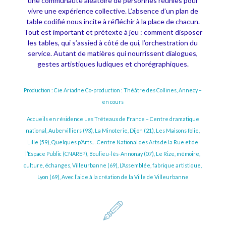
une communauté aléatoire de personnes réunies pour
vivre une expérience collective. L’absence d’un plan de
table codifié nous incite à réfléchir à la place de chacun.
Tout est important et prétexte à jeu : comment disposer
les tables, qui s’assied à côté de qui, l’orchestration du
service. Autant de matières qui nourrissent dialogues,
gestes artistiques ludiques et chorégraphiques.
Production : Cie Ariadne
Co-production : Théâtre des Collines, Annecy –
en cours
Accueils en résidence Les Tréteaux de France – Centre dramatique
national, Aubervilliers (93), La Minoterie, Dijon (21), Les Maisons folie,
Lille (59), Quelques p’Arts… Centre National des Arts de la Rue et de
l’Espace Public (CNAREP), Boulieu-lès-Annonay (07), Le Rize, mémoire,
culture, échanges, Villeurbanne (69), L’Assemblée, fabrique artistique,
Lyon (69), Avec l’aide à la création de la Ville de Villeurbanne