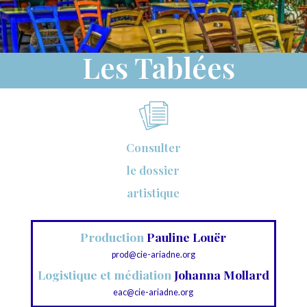
Les Tablées
Consulter
le dossier
artistique
Production
Pauline Louër
prod@cie-ariadne.org
Logistique et médiation
Johanna Mollard
eac@cie-ariadne.org