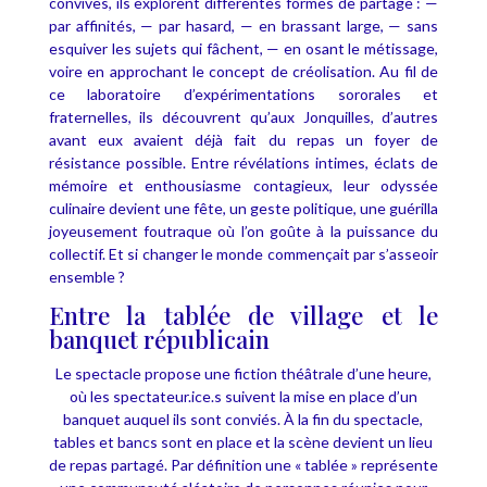
convives, ils explorent différentes formes de partage :
—
par affinités,
— par hasard,
— en brassant large,
— sans
esquiver les sujets qui fâchent,
— en osant le métissage,
voire en approchant le concept de créolisation
.
Au fil de
ce laboratoire d’expérimentations sororales et
fraternelles, ils découvrent qu’aux Jonquilles, d’autres
avant eux avaient déjà fait du repas un foyer de
résistance possible.
Entre révélations intimes, éclats de
mémoire et enthousiasme contagieux, leur odyssée
culinaire devient une fête, un geste politique, une guérilla
joyeusement foutraque où l’on goûte à la puissance du
collectif.
Et si changer le monde commençait par s’asseoir
ensemble ?
Entre la tablée de village et le
banquet républicain
Le spectacle propose une fiction théâtrale d’une heure,
où les spectateur.ice.s suivent la mise en place d’un
banquet auquel ils sont conviés. À la fin du spectacle,
tables et bancs sont en place et la scène devient un lieu
de repas partagé. Par définition une « tablée » représente