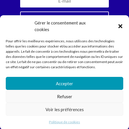
Je m'inscris
Gérer le consentement aux
cookies
En vous abonnant, vous recevrez la newsletter
Pour offrir les meilleures expériences, nous utilisons des technologies
mensuelle et jamais plus. Parole d’Ariadne.
telles que les cookies pour stocker et/ou accéder aux informations des
appareils. Le fait de consentir à ces technologies nous permettra de traiter
des données telles que le comportement de navigation ou les ID uniques sur
ce site. Le fait de ne pas consentir ou de retirer son consentement peut avoir
Compagnie
un effet négatif sur certaines caractéristiques et fonctions.
Spectacles
Ecritures
Médiation
Accepter
Agenda
Contact
Refuser
Voir les préférences
Compagnie Ariadne © 2022 // Direction Anne Courel • 66
rue Louis Becker – 69100 Villeurbanne •
contact@cie-
Politique de cookies
ariadne.org
• 04 78 93 94 61 – 06 87 56 90 13