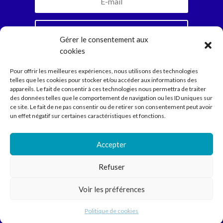
Je m'inscris
Gérer le consentement aux
cookies
En vous abonnant, vous recevrez la newsletter
Pour offrir les meilleures expériences, nous utilisons des technologies
mensuelle et jamais plus. Parole d’Ariadne.
telles que les cookies pour stocker et/ou accéder aux informations des
appareils. Le fait de consentir à ces technologies nous permettra de traiter
des données telles que le comportement de navigation ou les ID uniques sur
ce site. Le fait de ne pas consentir ou de retirer son consentement peut avoir
Compagnie
un effet négatif sur certaines caractéristiques et fonctions.
Spectacles
Ecritures
Médiation
Accepter
Agenda
Contact
Refuser
Voir les préférences
Compagnie Ariadne © 2022 // Direction Anne Courel • 66
rue Louis Becker – 69100 Villeurbanne •
contact@cie-
Politique de cookies
ariadne.org
• 04 78 93 94 61 – 06 87 56 90 13