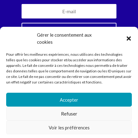
Je m'inscris
Gérer le consentement aux
cookies
En vous abonnant, vous recevrez la newsletter
Pour offrir les meilleures expériences, nous utilisons des technologies
mensuelle et jamais plus. Parole d’Ariadne.
telles que les cookies pour stocker et/ou accéder aux informations des
appareils. Le fait de consentir à ces technologies nous permettra de traiter
des données telles que le comportement de navigation ou les ID uniques sur
ce site. Le fait de ne pas consentir ou de retirer son consentement peut avoir
Compagnie
un effet négatif sur certaines caractéristiques et fonctions.
Spectacles
Ecritures
Médiation
Accepter
Agenda
Contact
Refuser
Voir les préférences
Compagnie Ariadne © 2022 // Direction Anne Courel • 66
rue Louis Becker – 69100 Villeurbanne •
contact@cie-