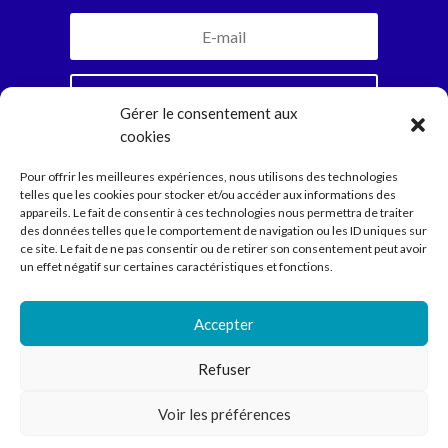
Je m'inscris
Gérer le consentement aux
cookies
En vous abonnant, vous recevrez la newsletter
Pour offrir les meilleures expériences, nous utilisons des technologies
mensuelle et jamais plus. Parole d’Ariadne.
telles que les cookies pour stocker et/ou accéder aux informations des
appareils. Le fait de consentir à ces technologies nous permettra de traiter
des données telles que le comportement de navigation ou les ID uniques sur
ce site. Le fait de ne pas consentir ou de retirer son consentement peut avoir
Compagnie
un effet négatif sur certaines caractéristiques et fonctions.
Spectacles
Ecritures
Médiation
Accepter
Agenda
Contact
Refuser
Voir les préférences
Compagnie Ariadne © 2022 // Direction Anne Courel • 66
rue Louis Becker – 69100 Villeurbanne •
contact@cie-