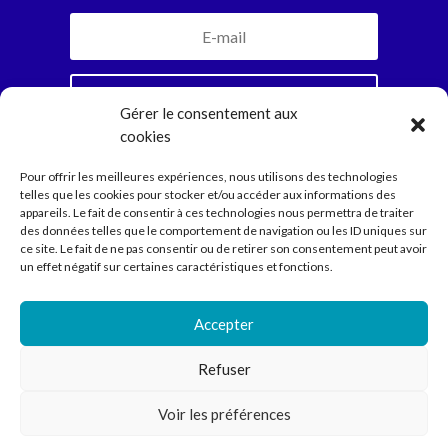
Je m'inscris
Gérer le consentement aux
cookies
En vous abonnant, vous recevrez la newsletter
Pour offrir les meilleures expériences, nous utilisons des technologies
mensuelle et jamais plus. Parole d’Ariadne.
telles que les cookies pour stocker et/ou accéder aux informations des
appareils. Le fait de consentir à ces technologies nous permettra de traiter
des données telles que le comportement de navigation ou les ID uniques sur
ce site. Le fait de ne pas consentir ou de retirer son consentement peut avoir
Compagnie
un effet négatif sur certaines caractéristiques et fonctions.
Spectacles
Ecritures
Médiation
Accepter
Agenda
Contact
Refuser
Voir les préférences
Compagnie Ariadne © 2022 // Direction Anne Courel • 66
rue Louis Becker – 69100 Villeurbanne •
contact@cie-