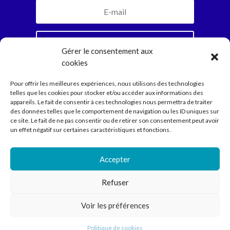
Je m'inscris
Gérer le consentement aux
cookies
En vous abonnant, vous recevrez la newsletter
Pour offrir les meilleures expériences, nous utilisons des technologies
mensuelle et jamais plus. Parole d’Ariadne.
telles que les cookies pour stocker et/ou accéder aux informations des
appareils. Le fait de consentir à ces technologies nous permettra de traiter
des données telles que le comportement de navigation ou les ID uniques sur
ce site. Le fait de ne pas consentir ou de retirer son consentement peut avoir
Compagnie
un effet négatif sur certaines caractéristiques et fonctions.
Spectacles
Ecritures
Médiation
Accepter
Agenda
Contact
Refuser
Voir les préférences
Compagnie Ariadne © 2022 // Direction Anne Courel • 66
rue Louis Becker – 69100 Villeurbanne •
contact@cie-
Politique de cookies