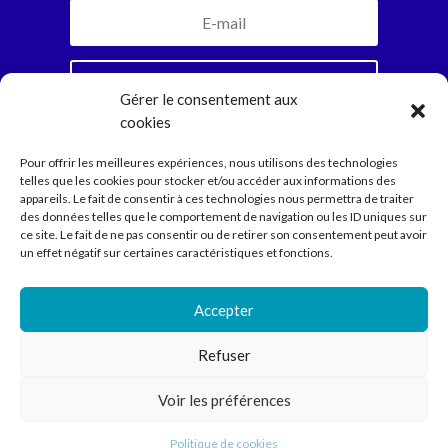
Je m'inscris
Gérer le consentement aux
cookies
En vous abonnant, vous recevrez la newsletter
Pour offrir les meilleures expériences, nous utilisons des technologies
mensuelle et jamais plus. Parole d’Ariadne.
telles que les cookies pour stocker et/ou accéder aux informations des
appareils. Le fait de consentir à ces technologies nous permettra de traiter
des données telles que le comportement de navigation ou les ID uniques sur
ce site. Le fait de ne pas consentir ou de retirer son consentement peut avoir
Compagnie
un effet négatif sur certaines caractéristiques et fonctions.
Spectacles
Ecritures
Médiation
Accepter
Agenda
Contact
Refuser
Voir les préférences
Compagnie Ariadne © 2022 // Direction Anne Courel • 66
rue Louis Becker – 69100 Villeurbanne •
contact@cie-
Politique de cookies