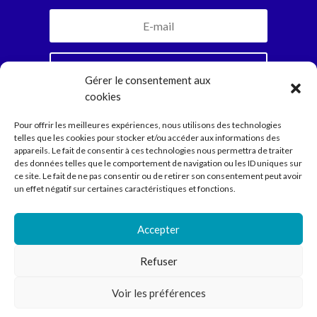
Je m'inscris
Gérer le consentement aux
cookies
En vous abonnant, vous recevrez la newsletter
Pour offrir les meilleures expériences, nous utilisons des technologies
mensuelle et jamais plus. Parole d’Ariadne.
telles que les cookies pour stocker et/ou accéder aux informations des
appareils. Le fait de consentir à ces technologies nous permettra de traiter
des données telles que le comportement de navigation ou les ID uniques sur
ce site. Le fait de ne pas consentir ou de retirer son consentement peut avoir
Compagnie
un effet négatif sur certaines caractéristiques et fonctions.
Spectacles
Ecritures
Médiation
Accepter
Agenda
Contact
Refuser
Voir les préférences
Compagnie Ariadne © 2022 // Direction Anne Courel • 66
rue Louis Becker – 69100 Villeurbanne •
contact@cie-