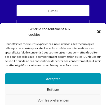
Je m'inscris
Gérer le consentement aux
cookies
En vous abonnant, vous recevrez la newsletter
Pour offrir les meilleures expériences, nous utilisons des technologies
mensuelle et jamais plus. Parole d’Ariadne.
telles que les cookies pour stocker et/ou accéder aux informations des
appareils. Le fait de consentir à ces technologies nous permettra de traiter
des données telles que le comportement de navigation ou les ID uniques sur
ce site. Le fait de ne pas consentir ou de retirer son consentement peut avoir
Compagnie
un effet négatif sur certaines caractéristiques et fonctions.
Spectacles
Ecritures
Médiation
Accepter
Agenda
Contact
Refuser
Voir les préférences
Compagnie Ariadne © 2022 // Direction Anne Courel • 66