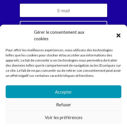
Je m'inscris
Gérer le consentement aux
cookies
En vous abonnant, vous recevrez la newsletter
Pour offrir les meilleures expériences, nous utilisons des technologies
mensuelle et jamais plus. Parole d’Ariadne.
telles que les cookies pour stocker et/ou accéder aux informations des
appareils. Le fait de consentir à ces technologies nous permettra de traiter
des données telles que le comportement de navigation ou les ID uniques sur
ce site. Le fait de ne pas consentir ou de retirer son consentement peut avoir
Compagnie
un effet négatif sur certaines caractéristiques et fonctions.
Spectacles
Ecritures
Médiation
Accepter
Agenda
Contact
Refuser
Voir les préférences
Compagnie Ariadne © 2022 // Direction Anne Courel • 66
rue Louis Becker – 69100 Villeurbanne •
contact@cie-