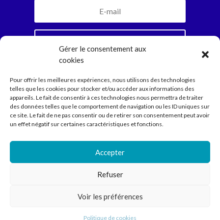
Je m'inscris
Gérer le consentement aux
cookies
En vous abonnant, vous recevrez la newsletter
Pour offrir les meilleures expériences, nous utilisons des technologies
mensuelle et jamais plus. Parole d’Ariadne.
telles que les cookies pour stocker et/ou accéder aux informations des
appareils. Le fait de consentir à ces technologies nous permettra de traiter
des données telles que le comportement de navigation ou les ID uniques sur
ce site. Le fait de ne pas consentir ou de retirer son consentement peut avoir
Compagnie
un effet négatif sur certaines caractéristiques et fonctions.
Spectacles
Ecritures
Médiation
Accepter
Agenda
Contact
Refuser
Voir les préférences
Compagnie Ariadne © 2022 // Direction Anne Courel • 66
rue Louis Becker – 69100 Villeurbanne •
contact@cie-
Politique de cookies