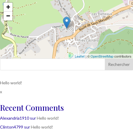
+
−
Leaflet
| ©
OpenStreetMap
contributors
Rechercher
Hello world!
x
Recent Comments
Alexandria1910
sur
Hello world!
Clinton4799
sur
Hello world!