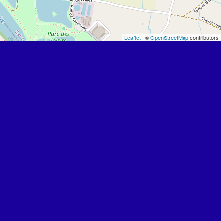
Leaflet
| ©
OpenStreetMap
contributors