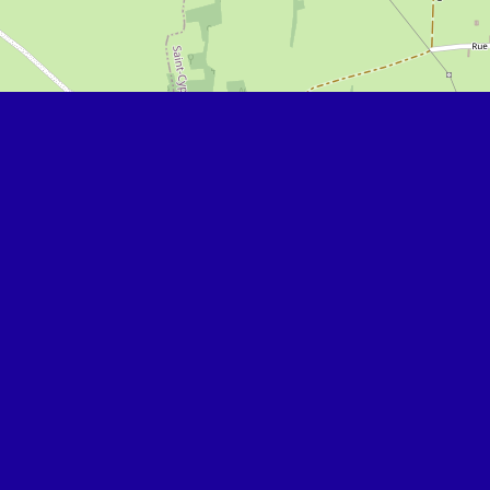
Rechercher
Hello world!
x
Recent Comments
Sydney1453
sur
Hello world!
Howard1802
sur
Hello world!
Elliot3597
sur
Hello world!
Alexandria1910
sur
Hello world!
Clinton4799
sur
Hello world!